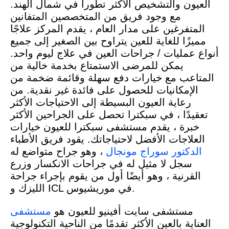
العيون والتشخيص الأكثر تطوراً في شمال الهند.
مع وجود فريق من المتخصصين المتفانين
المتفرغين على مدار العام ، يقدم المركز علاجًا
مميزًا للغاية للعين يتراوح بين الصغير إلى جميع
أنواع عمليات / جراحات العين في علاج ليوم واحد.
يمكن للمرضى الاستمتاع بخدمة خالية من
المتاعب مع خيارات دفع سهلة وقائمة ضخمة من
الإمكانيات للحصول على فائدة غير نقدية. من
رعاية العيون البسيطة إلى الاحتياجات الأكثر
تعقيدًا ، في سبكترا تحصل على الجراحين الأكثر
خبرة ، يقدم مستشفى سبكترا للعيون خيارات
العلاجات الأفضل لاحتياجاتك. يقود فريق الأطباء
الدكتور سوراج مونجال
، وهو جراح متواضع له
سجل لا مثيل له في جراحات الانكسار وزرع
القرنية ، وهو أيضًا أول من يقوم بإجراء جراحة
الليزك و ICL في موريشيوس.
مستشفى سايت أفينيو للعيون هو
مستشفى
العناية بالعين الأكثر تقدمًا من الناحية التكنولوجية