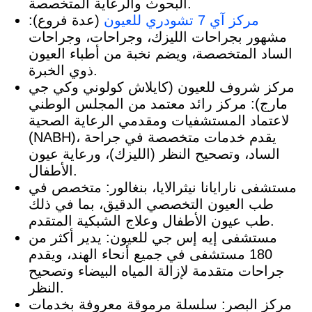
البحوث والرعاية المتخصصة.
مركز آي 7 تشودري للعيون
(عدة فروع):
مشهور بجراحات الليزك، وجراحات، وجراحات
الساد المتخصصة، ويضم نخبة من أطباء العيون
ذوي الخبرة.
مركز شروف للعيون (كايلاش كولوني وكي جي
مارج): مركز رائد معتمد من المجلس الوطني
لاعتماد المستشفيات ومقدمي الرعاية الصحية
(NABH)، يقدم خدمات متخصصة في جراحة
الساد، وتصحيح النظر (الليزك)، ورعاية عيون
الأطفال.
مستشفى نارايانا نيثرالايا، بنغالور: متخصص في
طب العيون التخصصي الدقيق، بما في ذلك
طب عيون الأطفال وعلاج الشبكية المتقدم.
مستشفى إيه إس جي للعيون: يدير أكثر من
180 مستشفى في جميع أنحاء الهند، ويقدم
جراحات متقدمة لإزالة المياه البيضاء وتصحيح
النظر.
مركز البصر: سلسلة مرموقة معروفة بخدمات