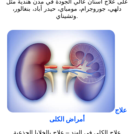
على علاج أسنان عالي الجودة في مدن هندية مثل
دلهي، جوروجرام، مومباي، حيدر أباد، بنغالور،
وتشيناي.
علاج
أمراض الكلى
علاج الكلى في الهند – علاج بالخلايا الجذعية