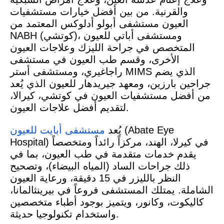
والقرنية. من بين أفضل خيارات مستشفيات
العيون مستشفى أبولو أدلوكس المعتمد من
NABH (كوتشي)، ومستشفى أباتي للعيون
المتخصص في جراحة الليزك وعلاجات العيون
الأخرى، وقسم طب العيون في مستشفى
راجاغيري، ومستشفى أستر MIMS الذي يضم
جراحين بارزين، ومعهد جيريدهار للعيون الذي يُعد
من أفضل مستشفيات العيون في كوتشي، كيرالا،
لتقديم أفضل علاجات العيون.
(Abate Eye
يُعد
مستشفى أبايت للعيون
Hospital) في كيرلا، الهند، مركزاً رائداً ومتخصصاً
يقدم خدمات متقدمة في طب العيون، بما في
ذلك جراحات الساد (المياه البيضاء)، وتصحيح
النظر بالليزر في 15 دقيقة، ورعاية العيون
الشاملة. يمتلك المستشفى فروعاً في بيرينثالمانا،
كاليكوت، وكانور، ويتميز بوجود أطباء متخصصين
واستخدام تكنولوجيا حديثة.