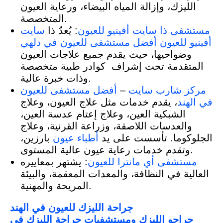
الليزك، وإزالة المياه البيضاء، ورعاية العيون
المتخصصة.
مستشفى ذا سايت أفينيو للعيون
: يُعدّ ذا
سايت
أفينيو للعيون
أفضل مستشفى للعيون في دلهي
وضواحيها، حيث يقدم جميع علاجات العيون
المتقدمة تحت إشراف كوادر طبية متخصصة
وذات خبرة عالية.
مركز شارب سايت
–
أفضل مستشفى للعيون
في الهند
، يقدم خدمات مثل علاج العيون، وعلاج
الشبكية العين، وعلاج إعتام عدسة العين،
والعدسات اللاصقة، وزراعة القرنية، وعلاج
الجلوكوما. تأسست على يد
أطباء عيون
بارزين،
وتقدم خدمات رعاية عيون عالية المستوى.
مستشفى أي مانترا للعيون
: يشتهر بمعاييره
العالية في النظافة، والمعدات المعقمة، والبيئة
المريحة والمهنية.
جراحة الليزك للعيون في الهند
جراحو الليزك ومستشفيات جراحة الليزك في