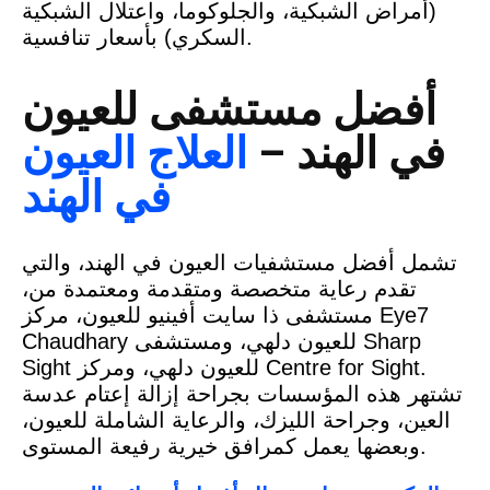
(أمراض الشبكية، والجلوكوما، واعتلال الشبكية
السكري) بأسعار تنافسية.
أفضل مستشفى للعيون
في الهند –
العلاج العيون
في الهند
تشمل أفضل مستشفيات العيون في الهند، والتي
تقدم رعاية متخصصة ومتقدمة ومعتمدة من،
مستشفى ذا سايت أفينيو للعيون، مركز Eye7
Chaudhary للعيون دلهي، ومستشفى Sharp
Sight للعيون دلهي، ومركز Centre for Sight.
تشتهر هذه المؤسسات بجراحة إزالة إعتام عدسة
العين، وجراحة الليزك، والرعاية الشاملة للعيون،
وبعضها يعمل كمرافق خيرية رفيعة المستوى.