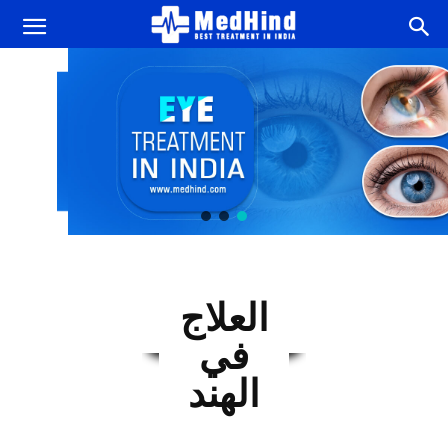
العلاج
في
الهند