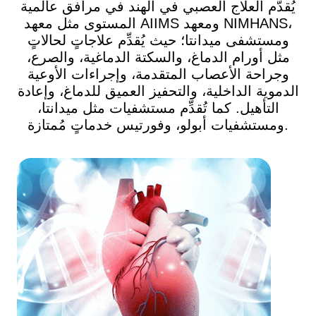
يُقدَّم العلاج العصبي في الهند في مرافق عالمية
المستوى مثل معهد AIIMS ومعهد NIMHANS،
ومستشفى ميدانتا؛ حيث يُقدِّم علاجاتٍ لحالاتٍ
مثل أورام الدماغ، والسكتة الدماغية، والصرع،
وجراحة الأعصاب المتقدمة، وإجراءات الأوعية
الدموية الداخلية، والتحفيز العميق للدماغ، وإعادة
التأهيل. كما تُقدِّم مستشفيات مثل ميدانتا،
ومستشفيات أبولو، وفورتيس خدماتٍ مُمتازة.