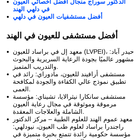
الدكتور سوراج منجال أفضل أخصائي العيون
في دلهي الهند
أفضل مستشفيات العيون في دلهي
أفضل مستشفى للعيون في الهند
معهد إل في براساد للعيون (LVPEI)، حيدر آباد:
مشهور عالميًا بجودة الرعاية السريرية والبحوث
والتدريب المتميز.
مستشفى أرافيند للعيون، مادوراي: رائد في
تطبيق نموذج عالي الكفاءة والجودة لمكافحة
العمى.
مستشفى سانكارا نيثرالايا، تشيناي: مؤسسة
مرموقة وموثوقة في مجال رعاية العيون
الشاملة والعلاجات المعقدة.
معهد عموم الهند للعلوم الطبية – مركز الدكتور
راجندرا براساد لعلوم طب العيون، نيودلهي:
مؤسسة حكومية رائدة تتمتع بخبرة متميزة في